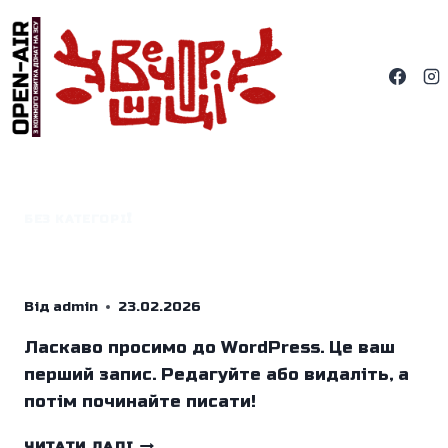
Перейти
до
вмісту
БЕЗ КАТЕГОРІЇ
Привіт, світ!
Від
admin
23.02.2026
Ласкаво просимо до WordPress. Це ваш
перший запис. Редагуйте або видаліть, а
потім починайте писати!
ПРИВІТ,
ЧИТАТИ ДАЛІ