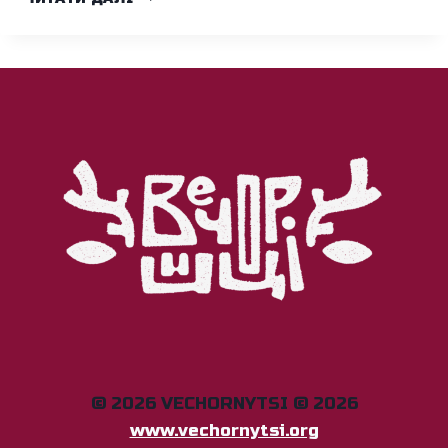
СВІТ!
© 2026 VECHORNYTSI © 2026
www.vechornytsi.org